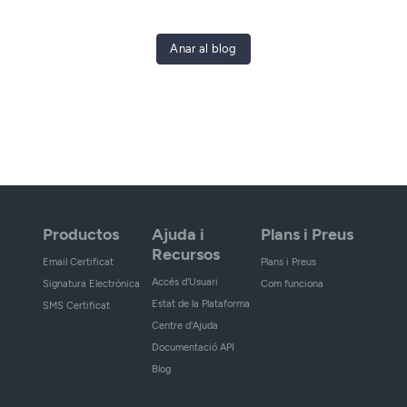
Anar al blog
Productos
Ajuda i
Plans i Preus
Recursos
Email Certificat
Plans i Preus
Accés d'Usuari
Signatura Electrònica
Com funciona
Estat de la Plataforma
SMS Certificat
Centre d'Ajuda
Documentació API
Blog