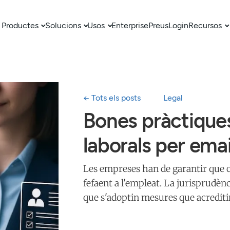
Productes
Solucions
Usos
Enterprise
Preus
Login
Recursos
← Tots els posts
Legal
Bones pràctiques
laborals per emai
Les empreses han de garantir que c
fefaent a l'empleat. La jurisprudènc
que s'adoptin mesures que acrediti