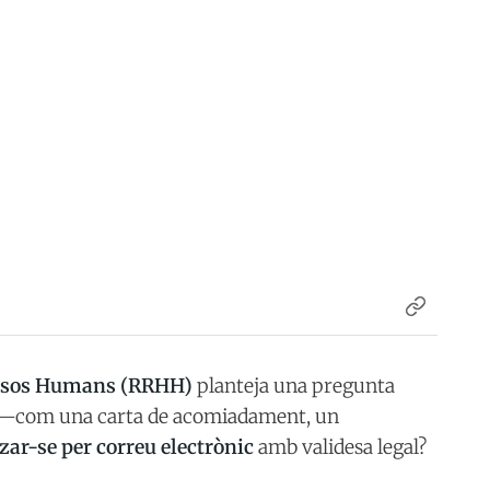
rsos Humans (RRHH)
planteja una pregunta
s —com una carta de acomiadament, un
tzar-se per correu electrònic
amb validesa legal?