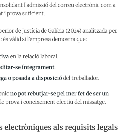
nsolidant l’admissió del correu electrònic com a
t i prova suficient.
erior de Justícia de Galícia (2024) analitzada per
c és vàlid si l’empresa demostra que:
tiva
en la relació laboral.
editar-se íntegrament
.
ga o posada a disposició
del treballador.
rònic
no pot rebutjar-se pel mer fet de ser un
 de prova i coneixement efectiu del missatge.
electròniques als requisits legals