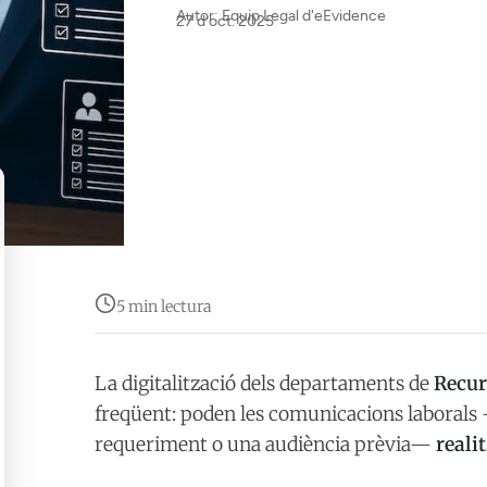
Autor: Equip Legal d'eEvidence
27 d’oct. 2025
5 min lectura
La digitalització dels departaments de
Recu
freqüent: poden les comunicacions laboral
requeriment o una audiència prèvia—
reali