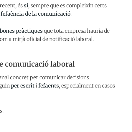
 recent, és
sí
, sempre que es compleixin certs
a
fefaència de la comunicació
.
i bones pràctiques
que tota empresa hauria de
m a mitjà oficial de notificació laboral.
de comunicació laboral
nal concret per comunicar decisions
iguin
per escrit
i
fefaents
, especialment en casos
s.