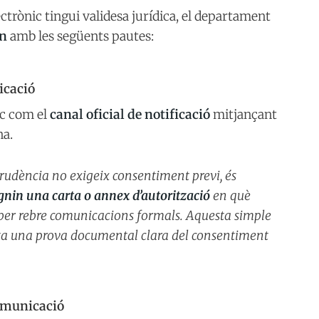
ctrònic tingui validesa jurídica, el departament
rn
amb les següents pautes:
ficació
ic com el
canal oficial de notificació
mitjançant
na.
sprudència no exigeix consentiment previ, és
nin una carta o annex d’autorització
en què
 per rebre comunicacions formals. Aquesta simple
rta una prova documental clara del consentiment
Comunicació