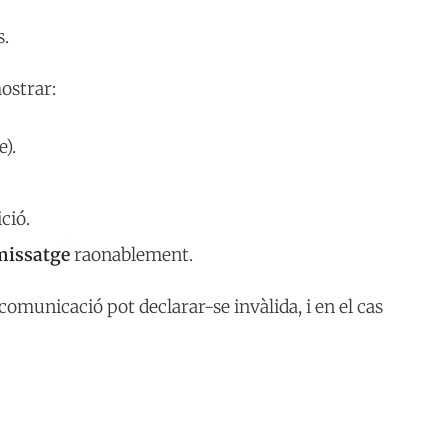
s.
ostrar:
).
ció.
 missatge
raonablement.
comunicació pot declarar-se invàlida, i en el cas