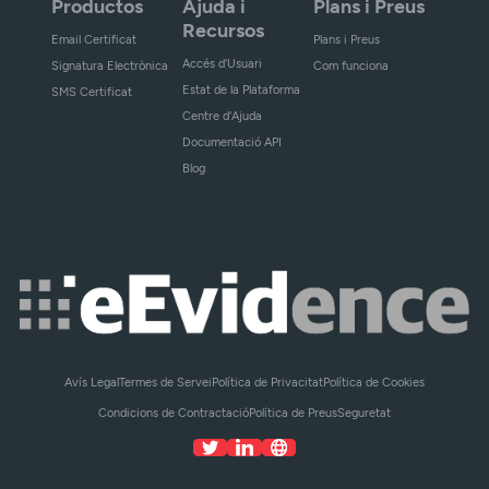
Productos
Ajuda i
Plans i Preus
Recursos
Email Certificat
Plans i Preus
Accés d'Usuari
Signatura Electrònica
Com funciona
Estat de la Plataforma
SMS Certificat
Centre d'Ajuda
Documentació API
Blog
Avís Legal
Termes de Servei
Política de Privacitat
Política de Cookies
Condicions de Contractació
Política de Preus
Seguretat