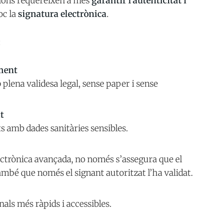
cions requereixen a més
garantir l’autenticitat i
joc la
signatura electrònica
.
:
ument
plena validesa legal, sense paper i sense
t
 amb dades sanitàries sensibles.
ctrònica avançada, no només s’assegura que el
mbé que només el signant autoritzat l’ha validat.
nals més ràpids i accessibles.