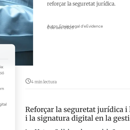
reforçar la seguretat jurídica.
Autor: Equip Legal d'eEvidence
6 de des. 2025
ia:
tió
4 min lectura
orn
gital
Reforçar la seguretat jurídica i 
i la signatura digital en la ges
n