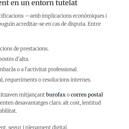
aent en un entorn tutelat
otificacions —amb implicacions econòmiques i
uguin acreditar-se en cas de disputa. Entre
ions de prestacions.
ostes d’alta.
mbaràs o a l’activitat professional.
, requeriments o resolucions internes.
litzaven mitjançant
burofax
o
correu postal
ten desavantatges clars: alt cost, lentitud
bilitat.
t, segur i plenament digital.