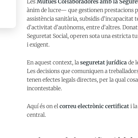
Les
Mutues Col·laboradores amb la Segure
ànim de lucre— que gestionen prestacions pú
assistència sanitària, subsidis d’incapacitat
d’activitat d’autònoms, entre d’altres. Dona
Seguretat Social, operen sota una estricta 
i exigent.
En aquest context, la
seguretat jurídica
de l
Les decisions que comuniquen a treballador
tenen efectes legals directes, per la qual cos
incontestable.
Aquí és on el
correu electrònic certificat
i l
central.