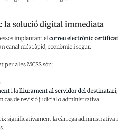
t: la solució digital immediata
cessos implantant el
correu electrònic certificat
,
un canal més ràpid, econòmic i segur.
at per a les MCSS són:
a
ment
i la
lliurament al servidor del destinatari
,
 cas de revisió judicial o administrativa.
eix significativament la càrrega administrativa i
s.