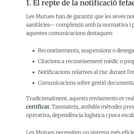
1. El repte de la notificació fef
Les Mutues han de garantir que les seves n
sanitàries— compleixin amb la normativa i p
aquestes comunicacions destaquen:
Reconeixements, suspensions o denegac
Citacions a reconeixement mèdic o prop
Notificacions relatives al risc durant l’e
Comunicacions sobre gestió documental
Tradicionalment, aquests enviaments es rea
certificat
. Tanmateix, ambdós mètodes presen
operativa, dependència logística i poca escala
Les Mutues necessiten un sistema més eficien