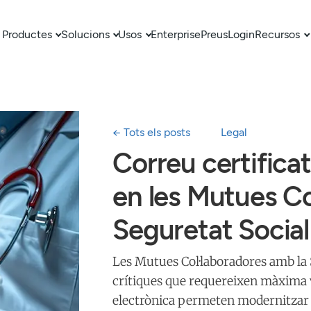
Productes
Solucions
Usos
Enterprise
Preus
Login
Recursos
← Tots els posts
Legal
Correu certificat
en les Mutues Co
Seguretat Socia
Les Mutues Col·laboradores amb la
crítiques que requereixen màxima val
electrònica permeten modernitzar a