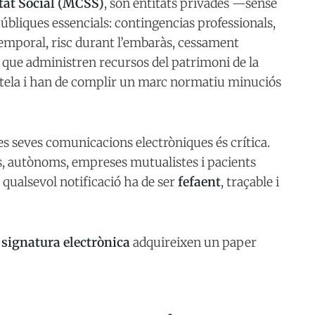
tat Social (MCSS)
, són entitats privades —sense
bliques essencials: contingencias professionals,
 temporal, risc durant l’embaràs, cessament
t que administren recursos del patrimoni de la
tutela i han de complir un marc normatiu minuciós
es seves comunicacions electròniques és crítica.
s, autònoms, empreses mutualistes i pacients
a qualsevol notificació ha de ser
fefaent
, traçable i
a
signatura electrònica
adquireixen un paper