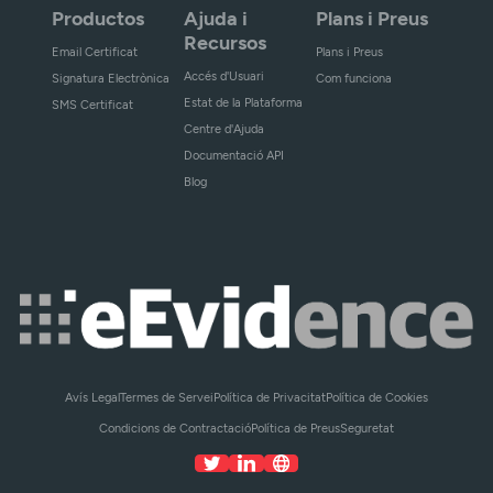
Productos
Ajuda i
Plans i Preus
Recursos
Email Certificat
Plans i Preus
Accés d'Usuari
Signatura Electrònica
Com funciona
Estat de la Plataforma
SMS Certificat
Centre d'Ajuda
Documentació API
Blog
Avís Legal
Termes de Servei
Política de Privacitat
Política de Cookies
Condicions de Contractació
Política de Preus
Seguretat