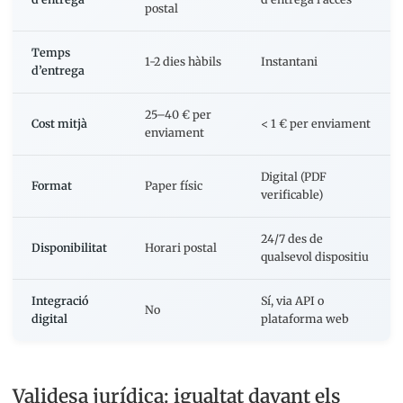
postal
Temps
1-2 dies hàbils
Instantani
d’entrega
25–40 € per
Cost mitjà
< 1 € per enviament
enviament
Digital (PDF
Format
Paper físic
verificable)
24/7 des de
Disponibilitat
Horari postal
qualsevol dispositiu
Integració
Sí, via API o
No
digital
plataforma web
Validesa jurídica: igualtat davant els