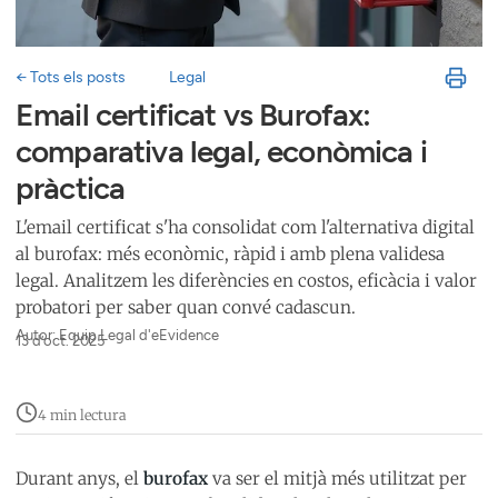
← Tots els posts
Legal
Email certificat vs Burofax:
comparativa legal, econòmica i
pràctica
L'email certificat s'ha consolidat com l'alternativa digital
al burofax: més econòmic, ràpid i amb plena validesa
legal. Analitzem les diferències en costos, eficàcia i valor
probatori per saber quan convé cadascun.
Autor: Equip Legal d'eEvidence
13 d’oct. 2025
4 min lectura
Durant anys, el
burofax
va ser el mitjà més utilitzat per