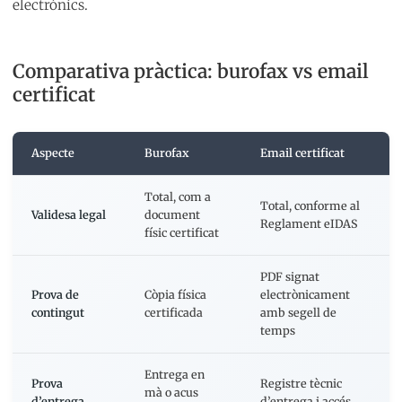
electrònics.
Comparativa pràctica: burofax vs email
certificat
Aspecte
Burofax
Email certificat
Total, com a
Total, conforme al
Validesa legal
document
Reglament eIDAS
físic certificat
PDF signat
Prova de
Còpia física
electrònicament
contingut
certificada
amb segell de
temps
Entrega en
Prova
Registre tècnic
mà o acus
d’entrega
d’entrega i accés