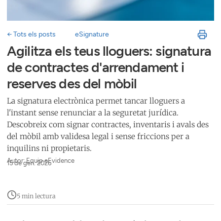
← Tots els posts
eSignature
Agilitza els teus lloguers: signatura
de contractes d'arrendament i
reserves des del mòbil
La signatura electrònica permet tancar lloguers a
l'instant sense renunciar a la seguretat jurídica.
Descobreix com signar contractes, inventaris i avals des
del mòbil amb validesa legal i sense friccions per a
inquilins ni propietaris.
Autor: Equip eEvidence
15 de gen. 2026
5 min lectura