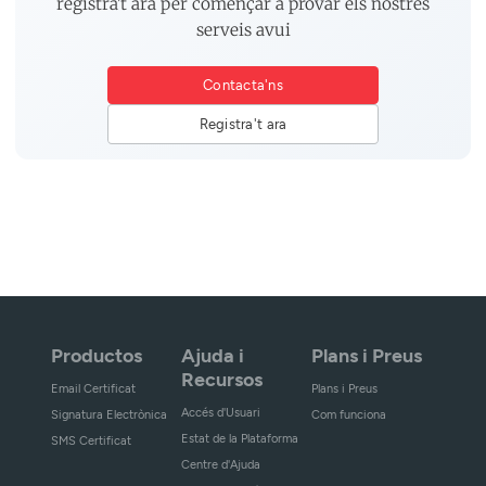
registra't ara per començar a provar els nostres
serveis avui
Contacta'ns
Registra't ara
Productos
Ajuda i
Plans i Preus
Recursos
Email Certificat
Plans i Preus
Accés d'Usuari
Signatura Electrònica
Com funciona
Estat de la Plataforma
SMS Certificat
Centre d'Ajuda