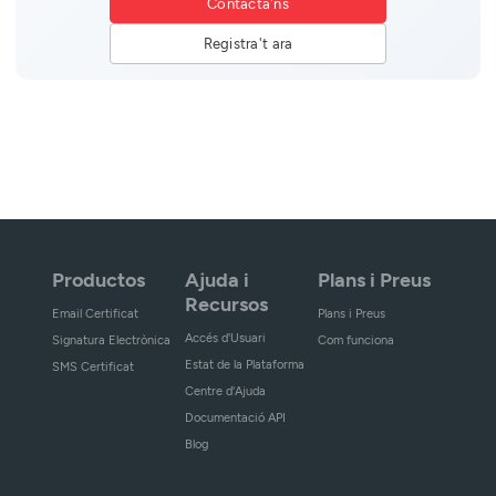
Contacta'ns
Registra't ara
Productos
Ajuda i
Plans i Preus
Recursos
Email Certificat
Plans i Preus
Accés d'Usuari
Signatura Electrònica
Com funciona
Estat de la Plataforma
SMS Certificat
Centre d'Ajuda
Documentació API
Blog