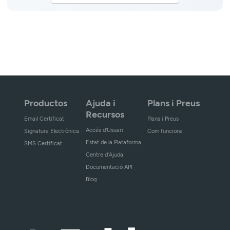
Productos
Ajuda i
Plans i Preus
Recursos
Email Certificat
Plans i Preus
Accés d'Usuari
Signatura Electrònica
Com funciona
Estat de la Plataforma
SMS Certificat
Centre d'Ajuda
Documentació API
Blog