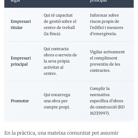
legal
principal
Qui té capacitat
Informar sobre
Empresari
de gestió sobre el
riscos propis de
titular
centre de treball
l’edifici i mesures
(la finca).
d’emergència.
Qui contracta
Vigilar activament
obres o serveis de
Empresari
el compliment
la seva pròpia
principal
preventiu de les
activitat al
contractes.
centre.
Complir la
Qui encarrega
normativa
Promotor
una obra per
específica d’obres
compte propi.
de construcció (RD
1627/1997).
En la pràctica, una mateixa comunitat pot assumir