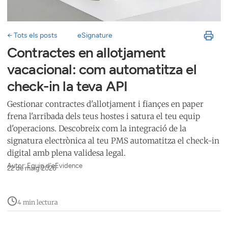
← Tots els posts
eSignature
Contractes en allotjament
vacacional: com automatitza el
check-in la teva API
Gestionar contractes d'allotjament i fiançes en paper
frena l'arribada dels teus hostes i satura el teu equip
d'operacions. Descobreix com la integració de la
signatura electrònica al teu PMS automatitza el check-in
digital amb plena validesa legal.
Autor: Equip d'eEvidence
22 de maig 2026
4 min lectura