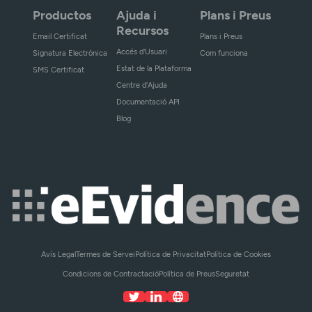
Productos
Ajuda i
Plans i Preus
Recursos
Email Certificat
Plans i Preus
Accés d'Usuari
Signatura Electrònica
Com funciona
Estat de la Plataforma
SMS Certificat
Centre d'Ajuda
Documentació API
Blog
Avís Legal
Termes de Servei
Política de Privacitat
Política de Cookies
Condicions de Contractació
Política de Preus
Seguretat