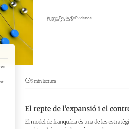
Autor: Equip d'eEvidence
1 de juny 2026
l en
5 min lectura
nt
El repte de l’expansió i el con
El model de franquícia és una de les estratè