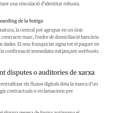
tant una vinculació d’identitat robusta.
boarding de la botiga
gnatura, la central pot agrupar en un únic
l contracte marc, l’ordre de domiciliació bancària
de dades. El nou franquiciat signa tot el paquet en
en la confirmació immediata mitjançant
webhooks
.
nt disputes o auditories de xarxa
centralitzar els fluxos digitals dota la marca d’un
tigis contractuals o reclamacions per
plataforma genera de forma autònoma el