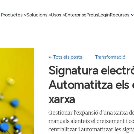
Productes
Solucions
Usos
Enterprise
Preus
Login
Recursos
← Tots els posts
Transformació
Signatura electr
Automatitza els 
xarxa
Gestionar l'expansió d'una xarxa d
manuals alenteix el creixement i c
centralitzar i automatitzar les sign