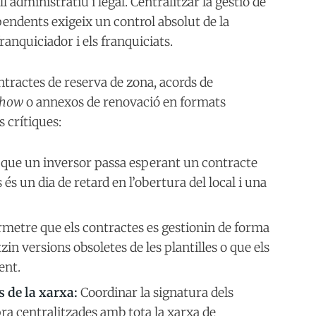
administratiu i legal. Centralitzar la gestió de
endents exigeix un control absolut de la
ranquiciador i els franquiciats.
ntractes de reserva de zona, acords de
-how
o annexos de renovació en formats
s crítiques:
 que un inversor passa esperant un contracte
 és un dia de retard en l’obertura del local i una
metre que els contractes es gestionin de forma
tzin versions obsoletes de les plantilles o que els
ent.
 de la xarxa:
Coordinar la signatura dels
ra centralitzades amb tota la xarxa de