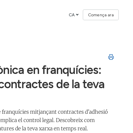
CA
Comença ara
ònica en franquícies:
contractes de la teva
e franquícies mitjançant contractes d'adhesió
omplica el control legal. Descobreix com
atures de la teva xarxa en temps real.