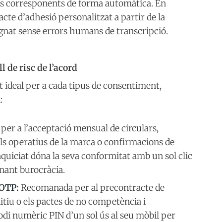
rifes corresponents de forma automàtica. En
acte d’adhesió personalitzat a partir de la
signat sense errors humans de transcripció.
l de risc de l’acord
t ideal per a cada tipus de consentiment,
:
er a l’acceptació mensual de circulars,
ls operatius de la marca o confirmacions de
uiciat dóna la seva conformitat amb un sol clic
inant burocràcia.
 OTP:
Recomanada per al precontracte de
nitiu o els pactes de no competència i
codi numèric PIN d’un sol ús al seu mòbil per