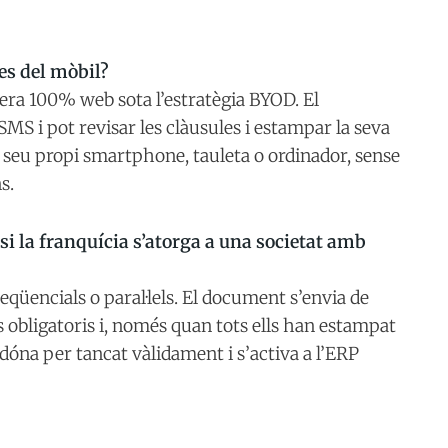
es del mòbil?
era 100% web sota l’estratègia BYOD. El
 SMS i pot revisar les clàusules i estampar la seva
 seu propi smartphone, tauleta o ordinador, sense
s.
i la franquícia s’atorga a una societat amb
eqüencials o paral·lels. El document s’envia de
s obligatoris i, només quan tots ells han estampat
 dóna per tancat vàlidament i s’activa a l’ERP