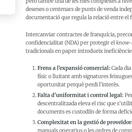
però també una de les més complexes a nivell 
desenes o centenars de punts de venda indep
documentació que regula la relació entre el f
Intercanviar contractes de franquícia, preco
confidencialitat (NDA) per protegir el
know
tradicionals en paper introdueix ineficièncie
Frens a l’expansió comercial:
Cada dia
físic o lluitant amb signatures feixugues
oportunitat perquè perdi l’interès.
Falta d’uniformitat i control legal:
Per
descentralitzada eleva el risc que s’utili
documents es custodiïn de forma defici
Complexitat en la gestió de proveïdors
manuals operatius o les ordres de comp