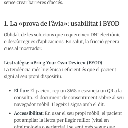
sense crear barreres d’accés.
1. La «prova de l’àvia»: usabilitat i BYOD
Oblida’t de les solucions que requereixen DNI electrònic
o descàrregues d’aplicacions. En salut, la fricció genera
cues al mostrador.
L’estratègia: «Bring Your Own Device» (BYOD)
La tendència més higiènica i eficient és que el pacient
signi al seu propi dispositiu.
El flux:
El pacient rep un SMS o escaneja un QR a la
consulta. El document de consentiment s’obre al seu
navegador mòbil. Llegeix i signa amb el dit.
Accessibilitat:
En usar el seu propi mòbil, el pacient
pot ampliar la lletra per llegir millor (vital en
oftalmologia o geriatria) i se sent més segur que