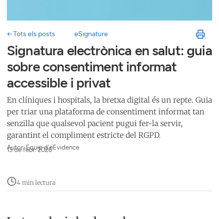
← Tots els posts
eSignature
Signatura electrònica en salut: guia
sobre consentiment informat
accessible i privat
En clíniques i hospitals, la bretxa digital és un repte. Guia
per triar una plataforma de consentiment informat tan
senzilla que qualsevol pacient pugui fer-la servir,
garantint el compliment estricte del RGPD.
Autor: Equip d'eEvidence
13 de febr. 2026
4 min lectura