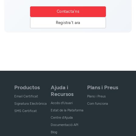
Contacta'ns
Registra't ara
Productos
Ajuda i
Plans i Preus
Recursos
Email Certificat
Plans i Preus
Accés d'Usuari
Signatura Electrònica
Com funciona
Estat de la Plataforma
SMS Certificat
Centre d'Ajuda
Documentació API
Blog