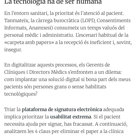
La tecnologia ha de ser humana
En l’entorn sanitari, la prioritat és l’atenció al pacient.
Tanmateix, la càrrega burocràtica (LOPD, Consentiments
Informats, Anamnesi) consumeix un temps valuós del
personal mèdic i administratiu. L’escenari habitual de la
«carpeta amb papers» a la recepció és ineficient i, sovint,
insegur.
En digitalitzar aquests processos, els Gerents de
Clíniques i Directors Mèdics s’enfronten a un dilema:
com implantar una solució digital si bona part dels meus
pacients són persones grans o sense habilitats
tecnològiques?
Triar la
plataforma de signatura electrònica
adequada
implica prioritzar la
usabilitat extrema
. Si el pacient
necessita ajuda per signar, has fracassat. A continuació,
analitzem les 4 claus per eliminar el paper a la clínica