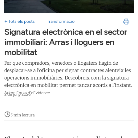
← Tots els posts
Transformació
Signatura electrònica en el sector
immobiliari: Arras i lloguers en
mobilitat
Fer que compradors, venedors o llogaters hagin de
desplaçar-se a l'oficina per signar contractes alenteix les
operacions immobiliàries. Descobreix com la signatura
electrònica en mobilitat permet tancar acords a l'instant.
Autor: Equip d'eEvidence
2 de juny 2026
5 min lectura