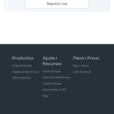
Registra't ara
Productos
Ajuda i
Plans i Preus
Recursos
Email Certificat
Plans i Preus
Accés d'Usuari
Signatura Electrònica
Com funciona
Estat de la Plataforma
SMS Certificat
Centre d'Ajuda
Documentació API
Blog