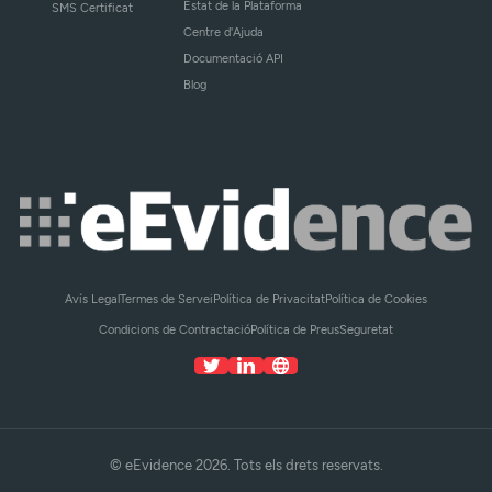
Estat de la Plataforma
SMS Certificat
Centre d'Ajuda
Documentació API
Blog
Avís Legal
Termes de Servei
Política de Privacitat
Política de Cookies
Condicions de Contractació
Política de Preus
Seguretat
© eEvidence 2026. Tots els drets reservats.