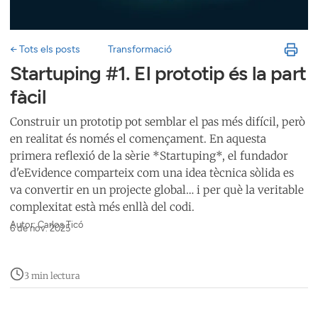
← Tots els posts
Transformació
Startuping #1. El prototip és la part
fàcil
Construir un prototip pot semblar el pas més difícil, però
en realitat és només el començament. En aquesta
primera reflexió de la sèrie *Startuping*, el fundador
d'eEvidence comparteix com una idea tècnica sòlida es
va convertir en un projecte global… i per què la veritable
complexitat està més enllà del codi.
Autor: Carlos Ticó
6 de nov. 2025
3 min lectura