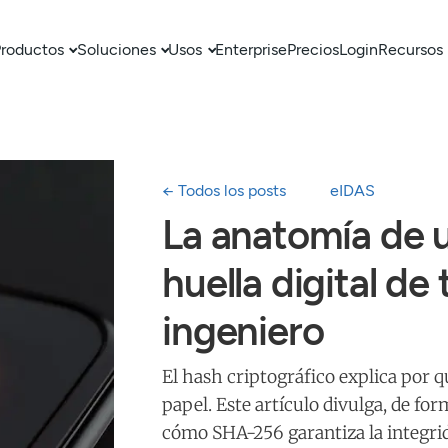
roductos
Soluciones
Usos
Enterprise
Precios
Login
Recursos
← Todos los posts
eIDAS
La anatomía de u
huella digital de
ingeniero
El hash criptográfico explica por q
papel. Este artículo divulga, de fo
cómo SHA-256 garantiza la integrid