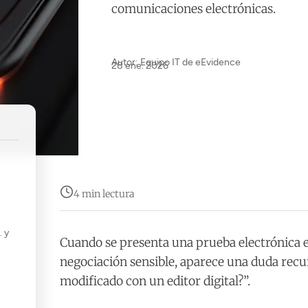
comunicaciones electrónicas.
Autor: Equipo IT de eEvidence
28 ene. 2026
4 min lectura
. y
Cuando se presenta una prueba electrónica e
negociación sensible, aparece una duda recu
modificado con un editor digital?”.