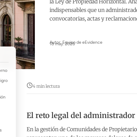
la Ley de Propiedad Horizontal. Ana
indispensables que un administrado
convocatorias, actas y reclamacione
Autor: Equipo de eEvidence
18 may. 2026
erno
ligro
4 min lectura
ión
El reto legal del administrado
En la gestión de Comunidades de Propietarios
s