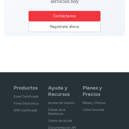
servicios hoy
Contáctanos
Regístrate ahora
Productos
Ayuda y
Planes y
Recursos
Precios
Email Certificado
Acceso de Usuario
Planes y Precios
Firma Electrónica
Estado de la
Cómo funciona
SMS Certificado
Plataforma
Centro de Ayuda
Documentación API