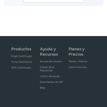
Productos
Ayuda y
Planes y
Recursos
Precios
Email Certificado
Acceso de Usuario
Planes y Precios
Firma Electrónica
Estado de la
Cómo funciona
SMS Certificado
Plataforma
Centro de Ayuda
Documentación API
Blog