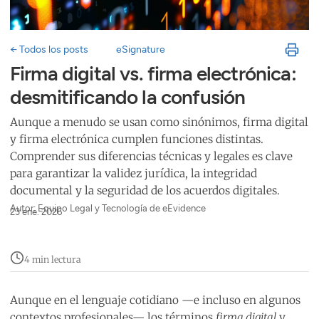
← Todos los posts
eSignature
Firma digital vs. firma electrónica:
desmitificando la confusión
Aunque a menudo se usan como sinónimos, firma digital
y firma electrónica cumplen funciones distintas.
Comprender sus diferencias técnicas y legales es clave
para garantizar la validez jurídica, la integridad
documental y la seguridad de los acuerdos digitales.
Autor: Equipo Legal y Tecnología de eEvidence
23 ene. 2026
4 min lectura
Aunque en el lenguaje cotidiano —e incluso en algunos
contextos profesionales— los términos
firma digital
y