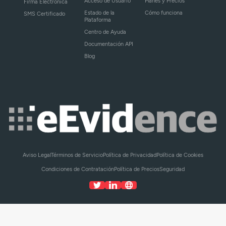
Acceso de Usuario
Planes y Precios
Firma Electrónica
Estado de la
Cómo funciona
SMS Certificado
Plataforma
Centro de Ayuda
Documentación API
Blog
Aviso Legal
Términos de Servicio
Política de Privacidad
Política de Cookies
Condiciones de Contratación
Política de Precios
Seguridad