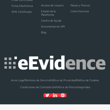
Acceso de Usuario
Planes y Precios
Firma Electrónica
Estado de la
Cómo funciona
SMS Certificado
Plataforma
Centro de Ayuda
Documentación API
Blog
Aviso Legal
Términos de Servicio
Política de Privacidad
Política de Cookies
Condiciones de Contratación
Política de Precios
Seguridad