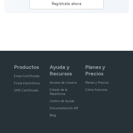
Regístrate ahora
Productos
Ayuda y
Planes y
Recursos
Precios
Email Certificado
Acceso de Usuario
Planes y Precios
Firma Electrónica
Estado de la
Cómo funciona
SMS Certificado
Plataforma
Centro de Ayuda
Documentación API
Blog