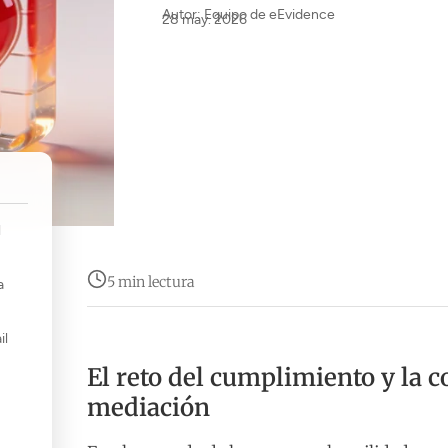
Autor: Equipo de eEvidence
28 may. 2026
l
5 min lectura
a
il
El reto del cumplimiento y la c
mediación