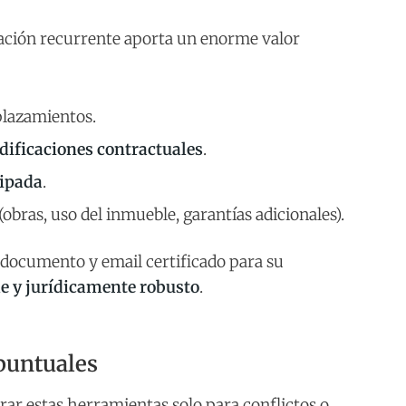
cación recurrente aporta un enorme valor
plazamientos.
dificaciones contractuales
.
cipada
.
(obras, uso del inmueble, garantías adicionales).
 documento y email certificado para su
le y jurídicamente robusto
.
puntuales
rar estas herramientas solo para conflictos o