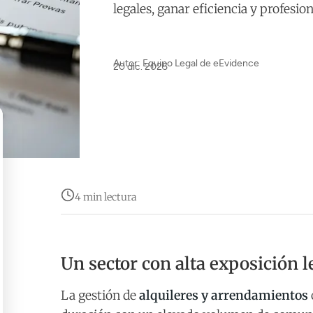
legales, ganar eficiencia y profesion
Autor: Equipo Legal de eEvidence
20 dic. 2025
4 min lectura
Un sector con alta exposición 
La gestión de
alquileres y arrendamientos