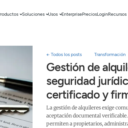
roductos
Soluciones
Usos
Enterprise
Precios
Login
Recursos
← Todos los posts
Transformación
Gestión de alqui
seguridad jurídic
certificado y fir
La gestión de alquileres exige comu
aceptación documental verificable. 
permiten a propietarios, administr