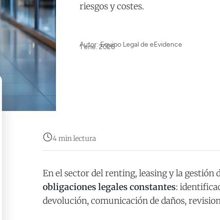
riesgos y costes.
Autor: Equipo Legal de eEvidence
1 ene. 2026
4 min lectura
En el sector del renting, leasing y la gestión
obligaciones legales constantes
: identific
devolución, comunicación de daños, revision