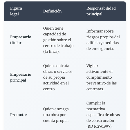
Figura
Responsabilidad
Definición
legal
principal
Quien tiene
Informar sobre
capacidad de
Empresario
riesgos propios del
gestión sobre el
titular
edificio y medidas
centro de trabajo
de emergencia.
(la finca).
Quien contrata
Vigilar
obras o servicios
activamente el
Empresario
de su propia
cumplimiento
principal
actividad en el
preventivo de las
centro.
contratas.
Cumplir la
Quien encarga
normativa
Promotor
una obra por
específica de obras
cuenta propia.
de construcción
(RD 1627/1997).