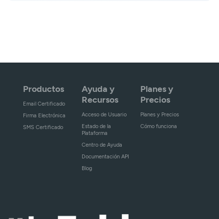
Productos
Ayuda y
Planes y
Recursos
Precios
Email Certificado
Acceso de Usuario
Planes y Precios
Firma Electrónica
Estado de la
Cómo funciona
SMS Certificado
Plataforma
Centro de Ayuda
Documentación API
Blog