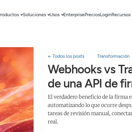
roductos
Soluciones
Usos
Enterprise
Precios
Login
Recursos
← Todos los posts
Transformación
Webhooks vs Trab
de una API de f
El verdadero beneficio de la firma 
automatizando lo que ocurre desp
tareas de revisión manual, conect
real.