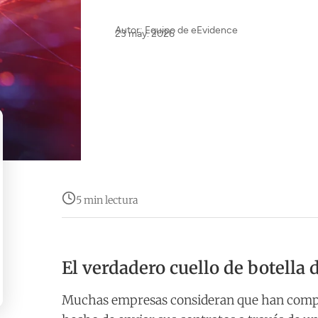
Autor: Equipo de eEvidence
23 may. 2026
5 min lectura
El verdadero cuello de botella d
Muchas empresas consideran que han comple