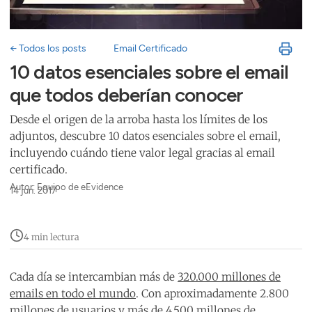
← Todos los posts
Email Certificado
10 datos esenciales sobre el email
que todos deberían conocer
Desde el origen de la arroba hasta los límites de los
adjuntos, descubre 10 datos esenciales sobre el email,
incluyendo cuándo tiene valor legal gracias al email
certificado.
Autor: Equipo de eEvidence
14 jun. 2017
4 min lectura
Cada día se intercambian más de
320.000 millones de
emails en todo el mundo
. Con aproximadamente 2.800
millones de usuarios y más de 4.500 millones de